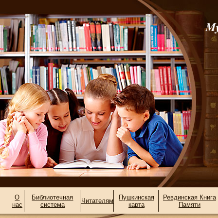
О
Библиотечная
Пушкинская
Ревдинская Книга
Читателям
нас
система
карта
Памяти