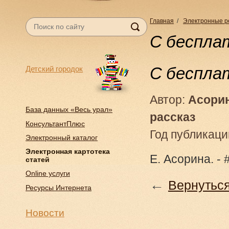
Главная
/
Электронные р
С беспла
С беспла
Детский городок
Автор:
Асорин
База данных «Весь урал»
рассказ
КонсультантПлюс
Год публикаци
Электронный каталог
Электронная картотека
Е. Асорина. - 
статей
Online услуги
←
Вернуться
Ресурсы Интернета
Новости