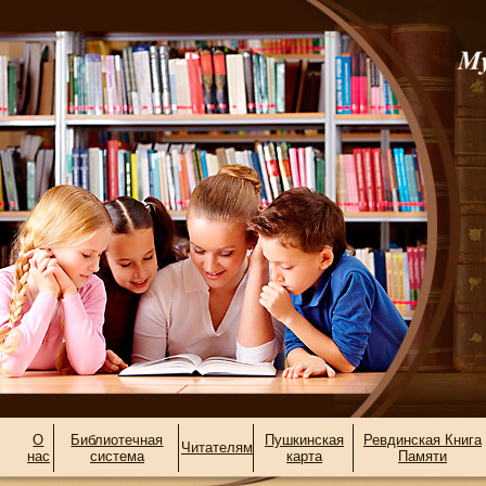
О
Библиотечная
Пушкинская
Ревдинская Книга
Читателям
нас
система
карта
Памяти