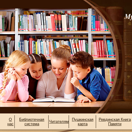
О
Библиотечная
Пушкинская
Ревдинская Книга
Читателям
нас
система
карта
Памяти