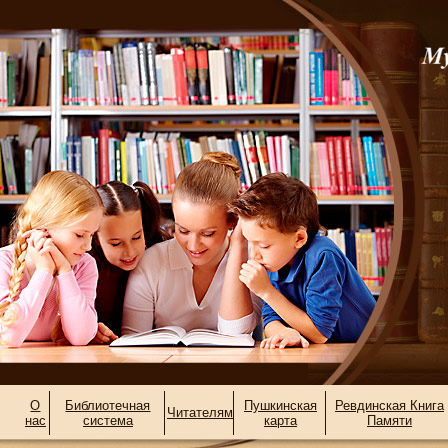
О
Библиотечная
Пушкинская
Ревдинская Книга
Читателям
нас
система
карта
Памяти