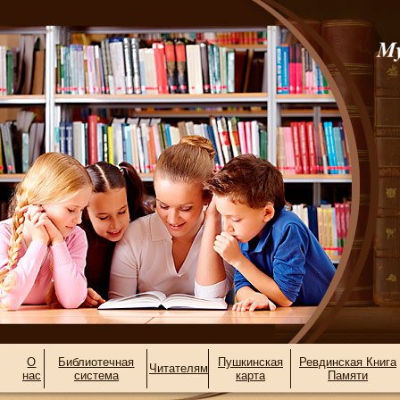
О
Библиотечная
Пушкинская
Ревдинская Книга
Читателям
нас
система
карта
Памяти