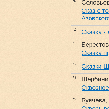
Соловьева
70
Сказ о то
Азовского
71
Сказка - 
Берестов,
72
Сказка п
73
Сказки 
Щербини
74
Сквозное
Буячева,
75
Сквозь в