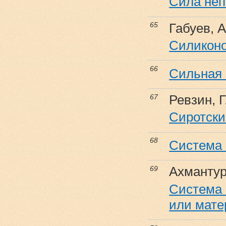
Сила неп
Габуев, А
65
Силиконо
66
Сильная 
Ревзин, Г
67
Сиротски
68
Система 
Ахмантур
69
Система 
или мате