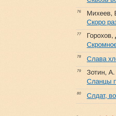
Михеев, 
76
Скоро ра
Горохов, 
77
Скромное
78
Слава хл
Зотин, А.
79
Сланцы 
80
Слдат, в