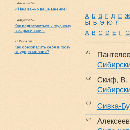
3 Августа ‘26
✅Нам важно ваше мнение!
А
Б
В
Г
Д
Е
Ж
3 Августа ‘26
Ы
Ь
Э
Ю
Я
Как подготовиться к грудному
вскармливанию
A
B
C
D
E
F
G
27 Июля ‘26
Как обезопасить себя в грозу
от удара молнии?
Пантелее
61
Сибирски
Скиф, В.
62
Сибирски
63
Сивка-Бу
Алексеев,
64