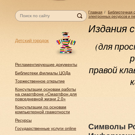
Главная
/
Библиотечная 
электронных ресурсов и п
Издания 
Детский городок
(для про
р
Регламентирующие документы
правой кл
Библиотеки филиалы ЦОДа
к
Торжественное открытие
Консультации основам работы
на смартфоне «Смартфон для
повседневной жизни 2.0»
Консультации по основам
компьютерной грамотности
Ресурсы
Символы Р
Государственные услуги online