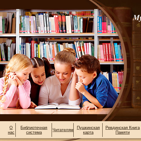
О
Библиотечная
Пушкинская
Ревдинская Книга
Читателям
нас
система
карта
Памяти